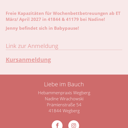
Freie Kapazitäten für Wochenbettbetreuungen ab
ET
März
/ April 2027
in 41844 & 41179 bei Nadine!
Jenny befindet sich in Babypause!
Link zur Anmeldung
Kursanmeldung
Liebe im Bauch
Hebammenpraxis Wegberg
Nadine Wirachowski
Prämienstraße 54
41844 Wegberg